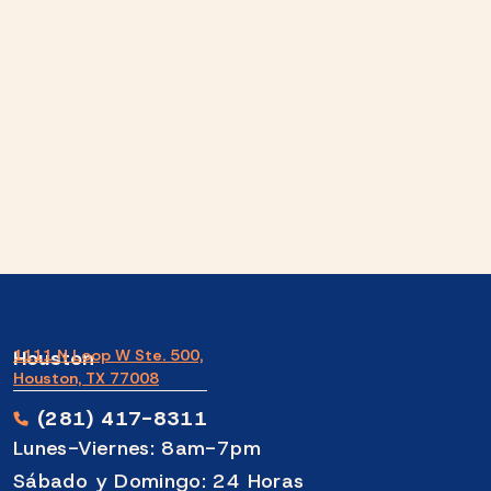
Houston
1111 N Loop W Ste. 500,
Houston, TX 77008
(281) 417-8311
Lunes-Viernes: 8am-7pm
Sábado y Domingo: 24 Horas