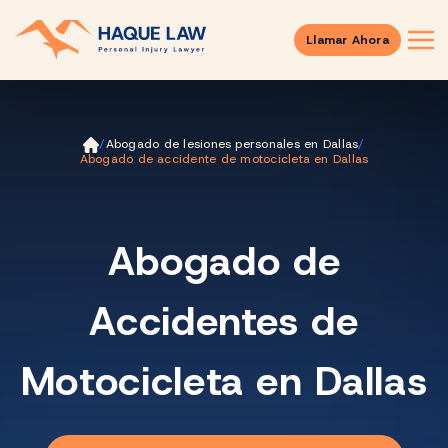
Llamar Ahora
Ini
/
Abogado de lesiones personales en Dallas
/
ci
Abogado de accidente de motocicleta en Dallas
o
Abogado de
Accidentes de
Motocicleta en Dallas