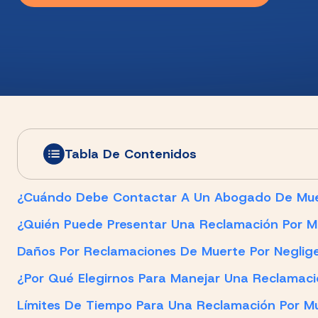
Tabla De Contenidos
¿Cuándo Debe Contactar A Un Abogado De Muert
¿Quién Puede Presentar Una Reclamación Por Mu
Daños Por Reclamaciones De Muerte Por Neglig
¿Por Qué Elegirnos Para Manejar Una Reclamaci
Límites De Tiempo Para Una Reclamación Por Mu