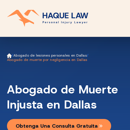
Ini
/
Abogado de lesiones personales en Dallas
/
ci
Abogado de muerte por negligencia en Dallas
o
Abogado de Muerte
Injusta en Dallas
Obtenga Una Consulta Gratuita