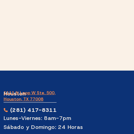
Houston
1111 N Loop W Ste. 500,
Houston, TX 77008
(281) 417-8311
Lunes-Viernes: 8am-7pm
Sábado y Domingo: 24 Horas