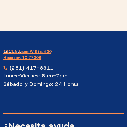
Houston
1111 N Loop W Ste. 500,
Houston, TX 77008
(281) 417-8311
Lunes-Viernes: 8am-7pm
Sábado y Domingo: 24 Horas
¿Necesita ayuda