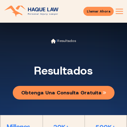
Llamar Ahora
Ini
/
Resultados
ci
o
Resultados
Obtenga Una Consulta Gratuita