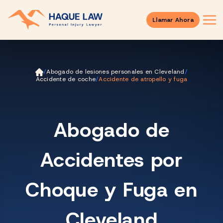
Llamar Ahora
Ini
/
Abogado de lesiones personales en Cleveland
/
ci
Accidente de coche
/
Accidente de atropello y fuga
o
Abogado de
Accidentes por
Choque y Fuga en
Cleveland