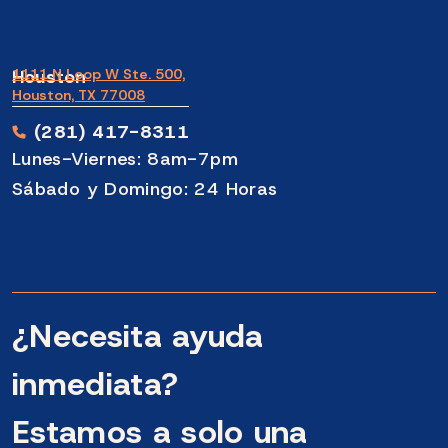
Houston
1111 N Loop W Ste. 500,
Houston, TX 77008
(281) 417-8311
Lunes-Viernes: 8am-7pm
Sábado y Domingo: 24 Horas
¿Necesita ayuda
inmediata?
Estamos a solo una