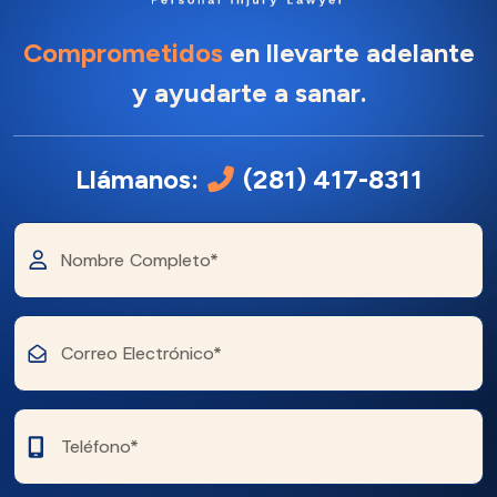
Comprometidos
en llevarte adelante
y ayudarte a sanar.
Llámanos:
(281) 417-8311