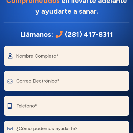
Comprometidos
en llevarte adelante
y ayudarte a sanar.
Llámanos:
(281) 417-8311