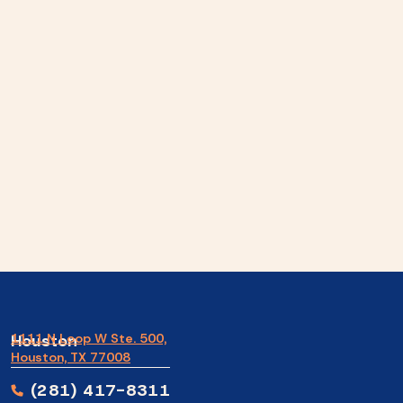
Houston
1111 N Loop W Ste. 500,
Houston, TX 77008
(281) 417-8311